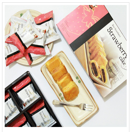
Hellyeah Premium Sambal - Bekasi
Hj Baniyah - Cilegon
Hj. Eha Malingping - Cilegon
HJ. Novilda - Banjarbaru
Ice Snack - Pekanbaru
Ijaaba - Mojokerto
IKA KE - Cilegon
Ikkmel Tri - Cilacap
Ikm Bilal Ekar Snack - Gorontalo
Ikm Dahlia - Gorontalo
Ikm Jaya - Gorontalo
Iko Nan Lomak - Payakumbuh
Ilham Jaya - Kediri
Ima's Cake & Bakery - Cirebon
Immanuel - Makasar
Indolia - Cilacap
Indra Multi Produk - Cirebon
Intip - Medan