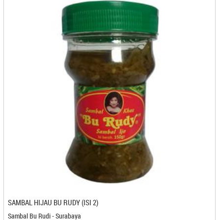
Dapoer Bu Endang - Medan
Dapoer Cemilan Adam - Banjarmasin
Dapoer Mas Dzaka - Denpasar
Dapoer Onde - Bandung
Dapoer Sanchila - Cilegon
Dapur Anisa - Cilegon
Dapur Cirebon - Cirebon
Dapur Emak Lily - Banjarmasin
Dapur Hanna - Cilegon
Dapur Mritjan - Kediri
Dapur Mungil - Sukabumi
Dapur NiceMomy - Bekasi
Dapur Ulin 21 - Banjarbaru
Daun Harum - Bontang
David Resto dan Oleh Oleh - Yogyakarta
Dawla - Kediri
SAMBAL HIJAU BU RUDY (ISI 2)
Daya Qu - Banjarbaru
Sambal Bu Rudi - Surabaya
Dayana - Cilegon