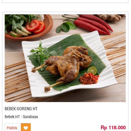
Batik Kecepit - Cilacap
BDS Snack - Balikpapan
Bebek HT - Surabaya
Berkah - Bontang
Berkah - Medan
Bersahaja - Cilegon
Bigost - Bandung
Bluder Metro - Madiun
Bolu Gulung Ridho - Banjarbaru
Bolu Kambu - Makasar
Bolu Kampung Ika La Iya - Medan
Bolu Salak Kenanga - Medan
Bolu Wijaya - Mojokerto
Bonles Frozenfood - Bontang
Bonting Dzakwani Food - Balikpapan
BEBEK GORENG HT
Borneo Bumun - Banjarbaru
Bebek HT - Surabaya
BPK ANAS
BreadNaku - Purwakarta
Rp 118.000
Habis