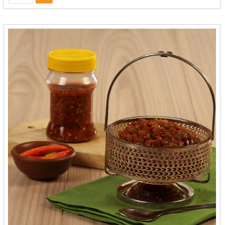
Bridechili - Bogor
Browcyl - Makasar
Brownie Holic - Bandung
BROWNIES AMANDA
Brownies Amanda - Bandung
Brownies Batu Bara - Balikpapan
Brownies Dheline - Bogor
Brownies Mante - Kendari
Bu Acih - Magelang
Bu Deddy's Keripik - Cilegon
Bu Elly - Makasar
Bu Luthfi - Mojokerto
Bu Slamet Sriping - Cilacap
Bu Slamet Srping - Cilacap
Bu-Tjitro - Yogyakarta
Buavica Carica - Magelang
Budeddy's Keripik - Cilegon
Buk Kai - Padang