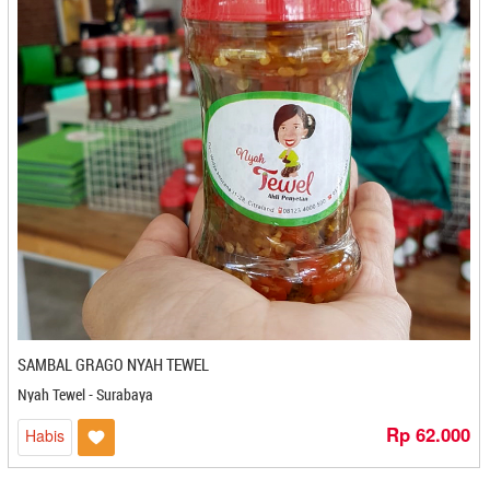
Piqpiko Banana Chips & Cassava - Cilacap
PO Oleh - Oleh Alezi - Cirebon
Podojoyo - Mojokerto
Pondok Mantau - Balikpapan
Primadona - Solo
Primarasa Food Industri - Kediri
PT Bandeng Juwana - Semarang
PT Brontoseno - Kediri
PT. Anofood Prima Nusantara - Bogor
PT. Berkat Pangan Abadi - Gresik
PT. Brata Adi Laksana - Bandung
PT. Surya Borneo Higienis - Banjarmasin
PT. Ukhuwah Itu Indah - Makasar
PT. Ukhuwah Itu Indah - Makassar
SAMBAL GRAGO NYAH TEWEL
Pusat Oleh-Oleh Bakpia Jogja Kembali - Yogyakarta
Nyah Tewel - Surabaya
Pusat Oleh-oleh Djoe - Semarang
Rp 62.000
Habis
Pussari - Banjarbaru
Puti Frozen Food - Padang