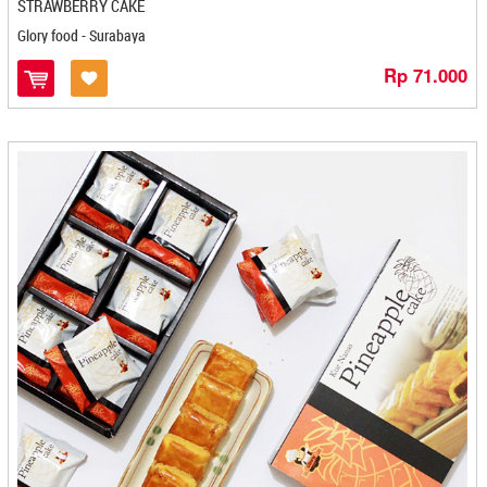
Istana Briliant - Semarang
STRAWBERRY CAKE
Istana Oleh Oleh Brillian - Semarang
Glory food - Surabaya
Isty Food (AIIS) - Banjarbaru
Rp 71.000
Itik Lado Mudo Ngarai - Padang
Itiyyy Snack - Medan
IUMK Koperasi - Cilegon
Ivoven - Gorontalo
Jahe Joss - Jogjakarta
Jamilah - Bontang
Jamu Nyonya Rin's - Bandung
Janara - Bontang
Jank Daniels - Bandung
Japung Group - Kediri
Jaya Abadi - Banjarbaru
Jenang Kudus Mubarok - Semarang
Jims Coffee - Bandar Lampung
Jogja Scrummy - Jogjakarta
Julie Cake - Pangkal Pinang