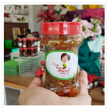
Putri Ayu - Bontang
Queen - Banjarmasin
Radja Sale - Tasikmalaya
Rahayu - Cilegon
Rahida Snack - Gorontalo
Raja - Bontang
Raja Patin - Medan
Rakhalyla Shop - Cilacap
Randang Uni Dini - Payakumbuh
Rangginan Barokah Tiga Putra - Kediri
Raos Echo - Magelang
Raosflossroll - Purwakarta
Ratu Jengkol - Cilegon
RATU MIE KAKAP - Yogyakarta
Ratu Samban - Bengkulu
Rendang Amak Althaf - Medan
Rendang Asese - Padang
Rendang Auko - Yogyakarta