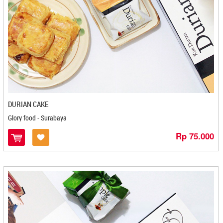
Fiori - Magelang
Flamboyan - Gorontalo
Foodendez - Bandung
Frenzy (Coklat Ibuk E) - Kediri
GAVIN'S FIGS - Semarang
Gedhang Sari Makmur - Cilacap
Gemira Browker - Bandung
Gerai Oleh Oleh Laa Qola - Bandar Lampung
DURIAN CAKE
Gerbang Marina - Bontang
Glory food - Surabaya
Getas Wah-You - Pangkal Pinang
Rp 75.000
Gethuk Eco - Magelang
Gethuk Goreng - Magelang
Ginding Cuanki - Bandung
Gipang Pangrih - Cilegon
Glory food - Surabaya
Gn. Tidar - Magelang
Gogos Tuna Ibu Vera - Makasar