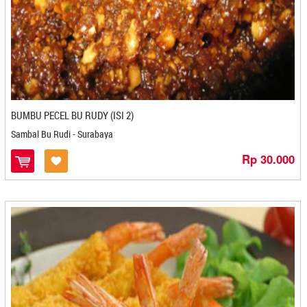
Ceria - Bontang
Charaos - Cilegon
Charisdho - Banjarbaru
Charlotte Corner - Denpasar
Chili Bags - Bogor
Chocolate Monggo - Jogjakarta
Chocolicious - Makasar
BUMBU PECEL BU RUDY (ISI 2)
Cimol Candu - Bandung
Sambal Bu Rudi - Surabaya
Cireng Cipaganti - Bandung
Rp 30.000
Cireng Kamsia - Bandung
Citra Kopi - Pangkal Pinang
Citra Sari - Banjarmasin
Coklat Jaya - Yogyakarta
Coklat Tugu - Yogyakarta
Cokrotela Cake - Yogyakarta
Crispy Lele Anna Snack - Cilegon
Criwis - Bontang
Cuanki Babang - Cilegon