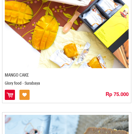
Karya Bahari - Samarinda
Karya Bersama Kebun Tin - Bontang
Karya Bersama Loktunggal - Bontang
Kedai De-de - Makasar
Kek Pisang Villa - Batam
Kembang Lusai - Bontang
Kembang Turi - Tarakan
Kemvong - Cirebon
Keripik Balado Nan Salero - Padang
Keripik Pisang Coklat - Medan
MANGO CAKE
Keripik Pisang Ijo Ikiku - Makasar
Glory food - Surabaya
Keripik Pisang Suseno - Lampung
Keripik Tempe Dhini - Banjarmasin
Rp 75.000
Keripik Udang D&S - Pangkal Pinang
Kerupuk Rembang - Semarang
Khairana - Yogyakarta
Khaniya's Frozen - Bontang
Kharizma Borneo Cemil Cemil - Bontang