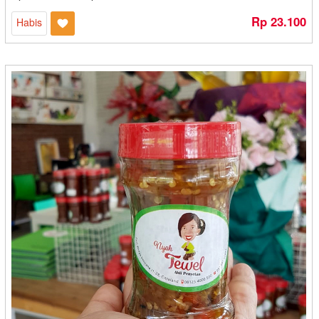
Olasing - Bekasi
Rp 23.100
Habis
Oleh - Oleh Sederhana - Semarang
Oleh Oleh Lestari - Bontang
Olino's - Surabaya
Onde-onde Bo Liem - Mojokerto
Ospinachi - Makasar
Otten Coffe - Medan
P Yuli - Kediri
Pak Ayang - Padang
Paket Bangka
Paket Hampers Kartika Inti Sejati - Bandung
Paket Medan
Paket Pontianak
Papapia - Bogor
Patin - Medan
Patrem Snack - Mojokerto
PD. Anugrah - Cilegon
PD. Laksana - Cilegon