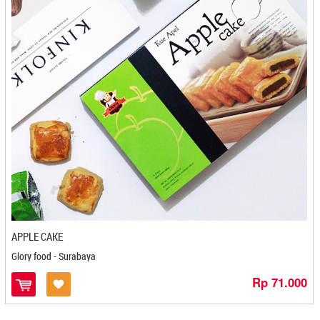
Golden Bell - Bandung
Graha Macarina - Jember
Graha Otak Otak - Pangkal Pinang
Griya Pecel 276 - Kediri
Gryshufa - Bekasi
Gudang Madu - Depok
Gudeg Bu Lies - Yogyakarta
Gudeg Bu Tjitro - Yogyakarta
Gudeg Manggar Bu Tinur - Yogyakarta
GUDEG YU DJUM - Yogyakarta
Gula Semut Aren Berkah Buluh Awar - Medan
Hafa Esa Bolu Gulung - Medan
Hafara Honey - Cirebon
Halifa Cimilikitiw - Banjarmasin
APPLE CAKE
Halo Oma - Cilegon
Glory food - Surabaya
Hanana - Cilacap
Rp 71.000
HD RASA - Cilegon
Healthy Sweet Nukita Food - Bandung