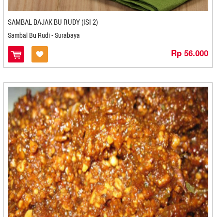
Buka Kai- Padang
Bumbu Keraton - Mojokerto
SAMBAL BAJAK BU RUDY (ISI 2)
Bumbu Ratna - Makassar
Sambal Bu Rudi - Surabaya
Bun's Food - Bandung
Rp 56.000
Bunda Luwes - Mojokerto
Bunga Kantil - Magelang
Cafesera - Gorontalo
Cahaya Bintang - Gorontalo
Cahaya Syajaril - Medan
Candi Dieng Pak Muhasim - Magelang
Cangkir Bakery and Cafe - Makasar
Cap Kuncup - Kediri
Capluk Capluk - Kediri
Ceasuya - Cilegon
Cecede - Bandung
Cemerlang Indah - Gorontalo
Cemilan Dhevy - Banjarbaru
Cemilan Halimah Apriyanik - Banjarmasin