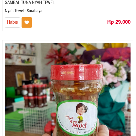
SAMBAL TUNA NYAH TEWEL
Rendang Magek - Yogyakarta
Rendang Mala - Payakumbuh
Nyah Tewel - Surabaya
Rendang Uninam - Jakarta
Rp 29.000
Habis
Rendang Wo Sugi - Payakumbuh
Rengginag Kidal - Cirebon
Rengginang Kidal - Cirebon
Renggnang Kidal - Cirebon
Resep Ajung Mas - Denpasar
Restauran Apong - Balikpapan
Restoran Kanggo - Tanjung Pandan
Restoran Semarang - Semarang
Restu Mande - Bandung
Ridocoffee - Bandar Lampung
Riesha Snack - Mojokerto
Riziq - Cilegon
Rizky - Bontang
RM. Asia Baru - Padang
RM. Torani - Balikpapan