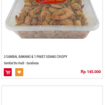
Bakpia 25 - Yogyakarta
Bakpia Binjai Ibu Aida - Stabat
Bakpia Citra - Yogyakarta
Bakpia Djava - Yogyakarta
Bakpia Gagah - Kediri
Bakpia Kedaton - Yogyakarta
Bakpia Kencana - Yogyakarta
Bakpia Kukus Tugu Jogja Titiko
Bakpia Kukus Tugu Jogja Titiko - Yogyakarta
Bakpia Kurniasari - Yogyakarta
3 SAMBAL BAWANG & 1 PAKET UDANG CRISPY
Bakpia Madania - Yogyakarta
Sambal Bu Rudi - Surabaya
Bakpia Merlino - Yogyakarta
Rp 145.000
Bakpia Pathok Mutiara - Yogyakarta
Bakpia Patuk 75 - Yogyakarta
Bakpia Telo Ungu 82 - Yogyakarta
Bakpiaku - Yogyakarta
Bakpiapia - Yogyakarta
Bali Coffe Banyuatis - Denpasar