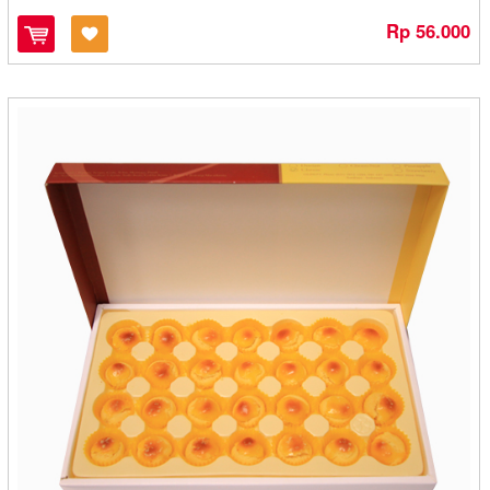
De Imutz Choco - Magelang
Rp 56.000
Delis Delen - Cilegon
Dendeng Kukuruyuk - Bandung
Dhani Zha Food - Cilacap
Di Joghi Coffee - Jogjakarta
Dian Food - Banjarbaru
Dika - Bontang
Dika Bakery - Solo
DJN Food - Cirebon
Dodol Bengkel Anugrah - Sidikalang
Dodol Ny.Wie - Bandar Lampung
Dodol Pak Ul - Medan
Dodol Ryan - Medan
Dryana - Semarang
Duta Luwak Brother - Bandar Lampung
Egg Roll Bu Eti - Cilacap
Eka Putri - Cilegon
EKA PUTRI -Cilegon