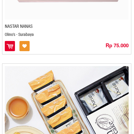
Elfa - Kediri
Elkamal - Mojokerto
Elora - Kediri
NASTAR NANAS
Emka - Bontang
Olino's - Surabaya
Enok'ai Kerupuk Ceker - Bandung
Enting-Enting Gepuk Macan Leopard - Yogyakarta
Rp 75.000
Eti Egg Roll - Cilacap
Evata - Denpasar
Eyang Marto - Kediri
Fafin - Cilegon
Fairuziba - Malang
Fany Shop - Jogjakarta
Farda Food - Kediri
Fariz Snack - Bontang
Fausta Snack - Kediri
FCK JAMUR CRISPY - Kediri
Fera Cookies - Banjarmasin
Finualla Bakery - Magelang