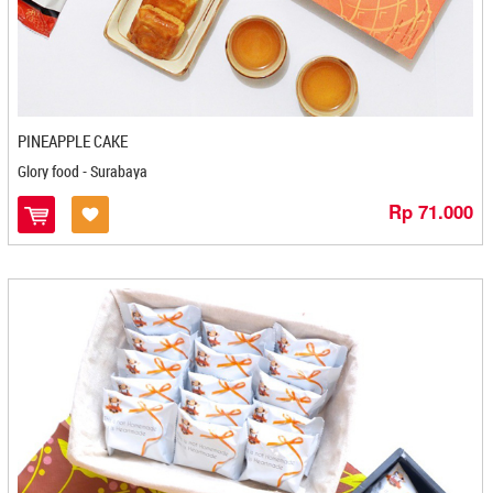
Kacang Goreng Kebun Jambu - Sibolga
Kacang Jaruk HJ Ati - Banjarbaru
Kacang Madu Dede - Banjarbaru
Kacang Matahari Terbit - Denpasar
Kacang Mete Mbah Darmo - Solo
PINEAPPLE CAKE
Kacang Sainggon - Mojokerto
Glory food - Surabaya
Kacang Sihobuk - Balige
Kacang Tojin Risma - Padang
Rp 71.000
Kacipo Nisma - Makasar
Kalapa Indung - Bandung
Kamila - Banjarmasin
Kampoeng Kopi Banaran - Semarang
Kampoeng Tjaroeban - Cirebon
Kanung Bakery - Bogor
Kariskah - Kediri
Karomah - Magelang
Kartika Inti Sejati - Bandung
Kartika Sari - Bandung