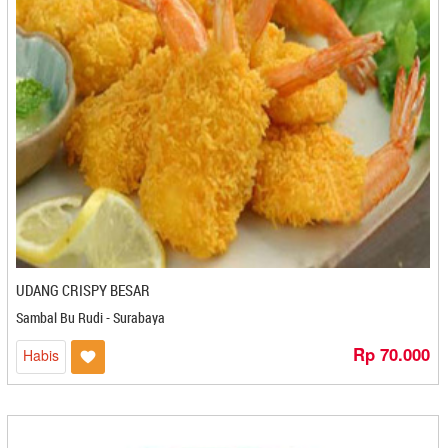
Cube Cuts - Medan
CV Karya Boga Jaya - Semarang
CV Karya Boga Jaya - Semarang
CV. Berkah Impian Bersama - Banjarbaru
CV. Ghaza Catering - Kediri
CV. Itrade Intl - Bekasi
CV. Kaleb Berkah - Gorontalo
CV. Mirando - Pangkal Pinang
CV. Muda Kopi Indonesia - Medan
CV. Prima Rasa - Bandung
CV. Rosalia Jaya - Bandung
UDANG CRISPY BESAR
CV. Saripati Laer - Cilegon
CV. Semar Food
Sambal Bu Rudi - Surabaya
CV. Semar Food - Cilegon
Rp 70.000
Habis
CV. Tirta Dewi - Kuningan
CV. Warna Warni Gemilang Snack - Banjarmasin
CV. Yakin Rizki Illahi - Pangkal Pinang
D'Ipey - Makassar