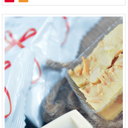
Kripik Tempe Berlian - Kediri
Kritapong - Mojokerto
KT Brawijaya - Mojokerto
KUDEKA - Bandung
Kue Keranjang - Jakarta
Kuliner Minangkabau - Bekasi
Kultiva Co - Jakarta
KumiKumi - Cilegon
La-Rest - Bekasi
Label Saiya - Cilacap
Labuku
Lampion - Sukabumi
Lapis Susu Zulaikha - Pangkal Pinang
Laris Rasa - Bandung
Lauking Indonesia - Padang
Le Gita Cakes - Pontianak
Legita-Cakes - Pontianak
Lekeix - Pekanbaru