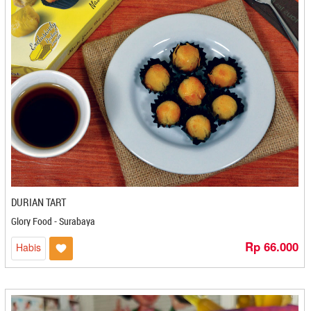
Mee Mee Pusat Oleh-oleh - Cilegon
Mekar Mandiri - Bontang
Mekar Snack - Medan
Mekarsari - Kediri
Melati - Cilegon
Melinjo Chips - Cirebon
Memey - Cirebon
Meranti - Medan
Mi Cook Mie Kocok - Bandung
Mickey Mouse - Banjarmasin
Mie Baso Sosis Yen - Bandung
DURIAN TART
Milansa Snack - Yogyakarta
Mirza - Pontianak
Glory Food - Surabaya
Misterpia - Malang
Rp 66.000
Habis
Mochi A Yani - Sukabumi
Mpok Nini - Bekasi
Mr. Pikuk - Balikpapan
Mubarok - Mojokerto