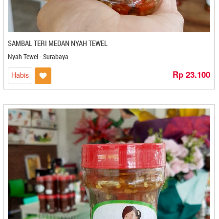
PD. Pakpak Agro Lestari - Medan
PD. Rikza - Cilegon
Pelangi Cake - Semarang
SAMBAL TERI MEDAN NYAH TEWEL
Pempek 123 - Bandar Lampung
Nyah Tewel - Surabaya
Pempek Asiong - Jambi
Pempek Beringin - Palembang
Rp 23.100
Habis
Pempek Bulan - Bontang
Pempek Candy - Palembang
Pempek Cik Toni - Bengkulu
Pempek Mangdin 679 - Palembang
Pempek Selamet - Jambi
Pempek Sumsel - Jambi
Pempek Tarisa - Bandar Lampung
Perusahaan Cita Rasa - Bengkulu
PESONA Express
PESONA FRESH DELIVERY
Petis Yudhistira - Bekasi