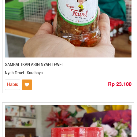
Pia Argasari - Tegal
Pia BaliKu - Denpasar
Pia Crispy Deloka - Cirebon
Pia Janger - Denpasar
Pia Legong - Denpasar
Pia Mirah - Makasar
Pia Monique's - Denpasar
Pia Olivia - Gorontalo
Pia Putra Kusuma - Gorontalo
SAMBAL IKAN ASIN NYAH TEWEL
Pia Weng - Makasar
Nyah Tewel - Surabaya
Pie Dhian - Denpasar
Rp 23.100
Habis
Pie Susu 21 - Denpasar
Pie Susu Asli Enak - Denpasar
Pie Susu Bli Man - Denpasar
Pie Susu Kota Patriot - Bekasi
Pie Susu Manggala - Denpasar
Pie Susu Sisy Super Enak - Denpasar
Pie Susu Vanie - Denpasar