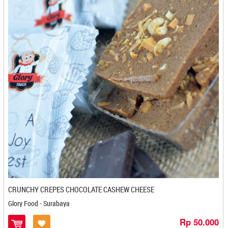
Kingkres - Kediri
Kitihan - Banjarmasin
Knong - Aceh
Kopasba - Cilegon
Kopi AAA - Jambi
Kopi Bubuk Bali Banyuatis - Denpasar
Kopi Dokar (Pesona Pasar Tulungagung) - Tulungagung
Kopi Hirang Efgeen - Banjarbaru
Kopi Jawara - Cilegon
Kopi Kupu - Kupu Bola Dunia - Denpasar
Kopi Pa'Dab - Padang
Kopi Setia Bali - Denpasar
Kopi Sidikalang - Medan
Kopi Tangsi Wangi - Bandung
Kopi-Aroma - Bandung
CRUNCHY CREPES CHOCOLATE CASHEW CHEESE
Kremes Ayam Malioboro - Solo
Glory Food - Surabaya
Kripik Singkong Riski - Pangkal Pinang
Rp 50.000
Kripik Sri - Madiun