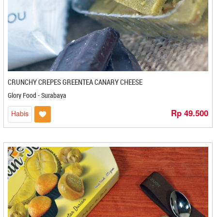
Mahabbah Salwis - Banjarbaru
Mahira Snack - Cilegon
Mak Abang - Bontang
Mak Plengeh - Kediri
Mama Dildan - Banjarbaru
Mamak Ketceh - Cilacap
Mamak Ketjeh - Cilacap
CRUNCHY CREPES GREENTEA CANARY CHEESE
Mandainoor - Balikpapan
Glory Food - Surabaya
Manisan Jambu Aguan - Medan
Rp 49.500
Habis
Mantao Fya - Balikpapan
Mantao Pare - Makasar
Mariama - Kediri
Marquez - Medan
MAWAR BODAS - Cilegon
Mayasari Bakery - Bandung
Mbak Naning - Kediri
Meatless Kingdom - Bandung
Medan Napoleon - Medan