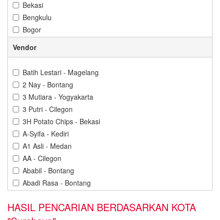
Bekasi
Bengkulu
Bogor
Bontang
Vendor
Cilacap
Cilegon
Batih Lestari - Magelang
Cirebon
2 Nay - Bontang
Denpasar
3 Mutiara - Yogyakarta
Depok
3 Putri - Cilegon
Gorontalo
3H Potato Chips - Bekasi
Gresik
A-Syifa - Kediri
Jakarta
A1 Asli - Medan
Jambi
AA - Cilegon
Jember
Ababil - Bontang
Karawang
Abadi Rasa - Bontang
Kediri
Abba Cokelat - Banjarbaru
Kendari
HASIL PENCARIAN BERDASARKAN KOTA
Abdillah Jaya - Cilegon
Kuningan
Abon Cabe Adinda - Pangkal Pinang