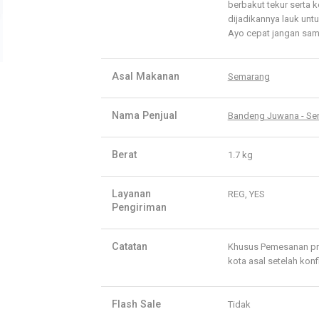
berbakut tekur serta 
dijadikannya lauk unt
Ayo cepat jangan sam
Asal Makanan
Semarang
Nama Penjual
Bandeng Juwana - S
Berat
1.7 kg
Layanan
REG, YES
Pengiriman
Catatan
Khusus Pemesanan pro
kota asal setelah konf
Flash Sale
Tidak