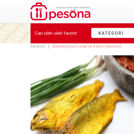
Cari oleh-oleh
favorit
:
KATEGORI
Beranda
Bandeng Duri Lunak Isi 4 Ekor (Vacuum)