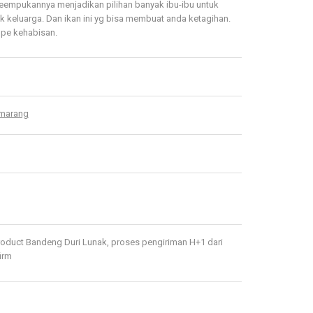
keempukannya menjadikan pilihan banyak ibu-ibu untuk
uk keluarga. Dan ikan ini yg bisa membuat anda ketagihan.
pe kehabisan.
emarang
duct Bandeng Duri Lunak, proses pengiriman H+1 dari
irm