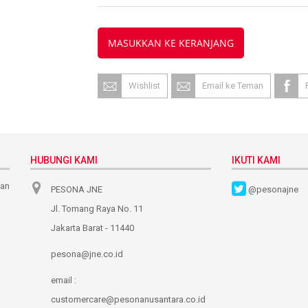
MASUKKAN KE KERANJANG
Wishlist
Email ke Teman
HUBUNGI KAMI
IKUTI KAMI
nan
PESONA JNE
@pesonajne
Jl. Tomang Raya No. 11
Jakarta Barat - 11440
pesona@jne.co.id
email :
customercare@pesonanusantara.co.id