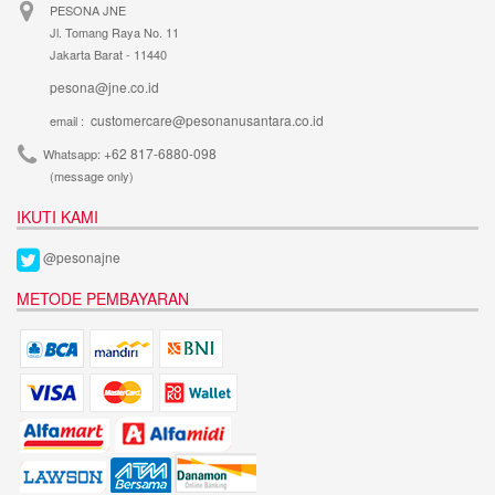
PESONA JNE
Jl. Tomang Raya No. 11
Jakarta Barat - 11440
pesona@jne.co.id
customercare@pesonanusantara.co.id
email :
+62 817-6880-098
Whatsapp:
(message only)
IKUTI KAMI
@pesonajne
METODE PEMBAYARAN