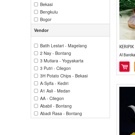
Bekasi
Bengkulu
Bogor
Bontang
Vendor
Cilacap
Cilegon
Batih Lestari - Magelang
KERIPIK
Cirebon
2 Nay - Bontang
Al Barok
Denpasar
3 Mutiara - Yogyakarta
Depok
3 Putri - Cilegon
Gorontalo
3H Potato Chips - Bekasi
Gresik
A-Syifa - Kediri
Jakarta
A1 Asli - Medan
Jambi
AA - Cilegon
Jember
Ababil - Bontang
Karawang
Abadi Rasa - Bontang
Kediri
Abba Cokelat - Banjarbaru
Kendari
Abdillah Jaya - Cilegon
Kuningan