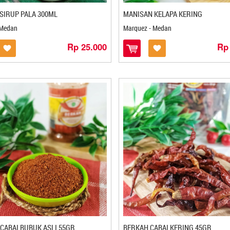
SIRUP PALA 300ML
MANISAN KELAPA KERING
 Medan
Marquez - Medan
Rp 25.000
Rp
CABAI BUBUK ASLI 55GR
BERKAH CABAI KERING 45GR