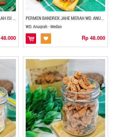
B
ANDREK JAHE MERAH WD. ANUGRAH ISI 10 SACSET
P
ERMEN BANDREK JAHE MERAH WD. ANUGRAH
WD. Anugrah - Medan
 48.000
Rp 48.000