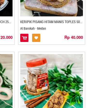
K
ERIPIK PISANG HITAM MANIS POUCH 250GR
K
ERIPIK PISANG HITAM MANIS TOPLES 500GR
Al Barokah - Medan
 20.000
Rp 40.000