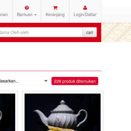
anan
Bantuan
Keranjang
Login/Daftar
228 produk ditemukan