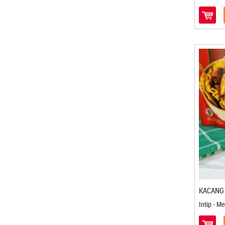
Bonting Dzakwani Food -
Balikpapan
Borneo Bumun - Banjarbaru
BPK ANAS
BreadNaku - Purwakarta
Bridechili - Bogor
Browcyl - Makasar
Brownie Holic - Bandung
BROWNIES AMANDA
Brownies Amanda - Bandung
Brownies Batu Bara - Balikpapan
Brownies Dheline - Bogor
Brownies Mante - Kendari
Bu Acih - Magelang
Bu Deddy's Keripik - Cilegon
KACANG 
Bu Elly - Makasar
Intip - M
Bu Luthfi - Mojokerto
Bu Slamet Sriping - Cilacap