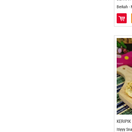
Basreng Asoyy - Magelang
Berkah -
Basuri Food - Bekasi
Batagor Burangrang - Bandung
Batih Lestari - Magelang
Batik Kecepit - Cilacap
BDS Snack - Balikpapan
Bebek HT - Surabaya
Berkah - Bontang
Berkah - Medan
Bersahaja - Cilegon
Bigost - Bandung
Bluder Metro - Madiun
Bolu Gulung Ridho - Banjarbaru
Bolu Kambu - Makasar
Bolu Kampung Ika La Iya - Medan
Bolu Salak Kenanga - Medan
Bolu Wijaya - Mojokerto
KERIPIK
Bonles Frozenfood - Bontang
Itiyyy Sn