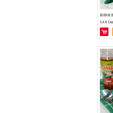
Bababandung - Bandung
Bagohah - Bandung
BUBUK 
Bakpia 25 - Yogyakarta
S.A.K Ca
Bakpia Binjai Ibu Aida - Stabat
Bakpia Citra - Yogyakarta
Bakpia Djava - Yogyakarta
Bakpia Gagah - Kediri
Bakpia Kedaton - Yogyakarta
Bakpia Kencana - Yogyakarta
Bakpia Kukus Tugu Jogja Titiko
Bakpia Kukus Tugu Jogja Titiko -
Yogyakarta
Bakpia Kurniasari - Yogyakarta
Bakpia Madania - Yogyakarta
Bakpia Merlino - Yogyakarta
Bakpia Pathok Mutiara -
Yogyakarta
Bakpia Patuk 75 - Yogyakarta