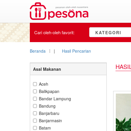
Cari oleh-oleh
favorit
:
KATEGORI
Beranda
|
Hasil Pencarian
HASI
Asal Makanan
Aceh
Balikpapan
Bandar Lampung
Bandung
Banjarbaru
Banjarmasin
Batam