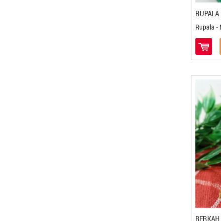
Bakpia Telo Ungu 82 - Yogyakarta
RUPALA 
Bakpiaku - Yogyakarta
Rupala -
Bakpiapia - Yogyakarta
Bali Coffe Banyuatis - Denpasar
Bali Koe - Denpasar
Bali Tutu - Denpasar
Bali-Jegeg - Denpasar
Banana Foster - Bandar Lampung
Banana Imut - Cilegon
Banana Lova - Bogor
Bandeng Bonafide - Semarang
Bandeng Juwana - Semarang
Bandeng Rorod - Bekasi
Bandeng Sehati - Cirebon
Bang Mad - Batam
Banua Coklat - Palu
Baso Cuanki BM - Cilegon
Baso Ikan Yusam - Cirebon
BERKAH 