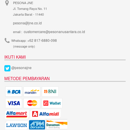
PESONA JNE
Jl. Tomang Raya No. 11
Jakarta Barat - 11440
pesona@jne.co.id
customercare@pesonanusantara.co.id
email :
+62 817-6880-098
Whatsapp:
(message only)
IKUTI KAMI
@pesonajne
METODE PEMBAYARAN