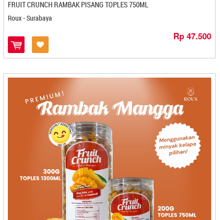
Hj Baniyah - Cilegon
FRUIT CRUNCH RAMBAK PISANG TOPLES 750ML
Hj. Eha Malingping - Cilegon
Roux - Surabaya
HJ. Novilda - Banjarbaru
Rp 47.500
Ice Snack - Pekanbaru
Ijaaba - Mojokerto
IKA KE - Cilegon
Ikkmel Tri - Cilacap
Ikm Bilal Ekar Snack - Gorontalo
Ikm Dahlia - Gorontalo
Ikm Jaya - Gorontalo
Iko Nan Lomak - Payakumbuh
Ilham Jaya - Kediri
Ima's Cake & Bakery - Cirebon
Immanuel - Makasar
Indolia - Cilacap
Indra Multi Produk - Cirebon
Intip - Medan
Istana Briliant - Semarang