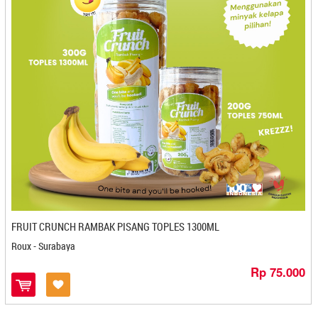
Fiori - Magelang
Flamboyan - Gorontalo
Foodendez - Bandung
Frenzy (Coklat Ibuk E) - Kediri
GAVIN'S FIGS - Semarang
Gedhang Sari Makmur - Cilacap
Gemira Browker - Bandung
Gerai Oleh Oleh Laa Qola - Bandar Lampung
Gerbang Marina - Bontang
Getas Wah-You - Pangkal Pinang
Gethuk Eco - Magelang
Gethuk Goreng - Magelang
Ginding Cuanki - Bandung
FRUIT CRUNCH RAMBAK PISANG TOPLES 1300ML
Gipang Pangrih - Cilegon
Roux - Surabaya
Glory food - Surabaya
Gn. Tidar - Magelang
Rp 75.000
Gogos Tuna Ibu Vera - Makasar
Golden Bell - Bandung