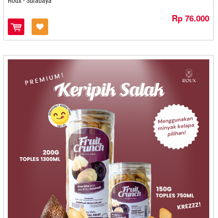
Roux - Surabaya
Kitihan - Banjarmasin
Rp 76.000
Knong - Aceh
Kopasba - Cilegon
Kopi AAA - Jambi
Kopi Bubuk Bali Banyuatis - Denpasar
Kopi Dokar (Pesona Pasar Tulungagung) - Tulungagung
Kopi Hirang Efgeen - Banjarbaru
Kopi Jawara - Cilegon
Kopi Kupu - Kupu Bola Dunia - Denpasar
Kopi Pa'Dab - Padang
Kopi Setia Bali - Denpasar
Kopi Sidikalang - Medan
Kopi Tangsi Wangi - Bandung
Kopi-Aroma - Bandung
Kremes Ayam Malioboro - Solo
Kripik Singkong Riski - Pangkal Pinang
Kripik Sri - Madiun
Kripik Tempe Berlian - Kediri