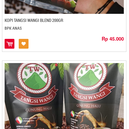
Andalas Roastery & Coffee - Padangpanjang
Sidikalang
Aneka Emping Melinjo - Cilegon
Silangit
Anggi - Banjarmasin
Solo
KOPI TANGSI WANGI BLEND 200GR
Angkringan Jogja - Yogyakarta
Stabat
BPK ANAS
Annisa Cake - Magelang
Sukabumi
Arcia Oil - Pontianak
Rp 45.000
Surabaya
Arcial Oil - Pontianak
Tangerang
Arifah Jaya - Mojokerto
Tanjung Pandan
Aroma Snack - Cilegon
Tanjung Pinang
Arum Sari Jaya - Bandung
Tarakan
Ascake - Bontang
Tasikmalaya
Aster Roti Ajwa - Mojokerto
Tegal
Athifah - Kendari
Ternate
Atmo Jamu - Magelang
Tulungagung
Ayusta - Mojokerto
Yogyakarta
Bababandung - Bandung
Bagohah - Bandung
Bakpia 25 - Yogyakarta