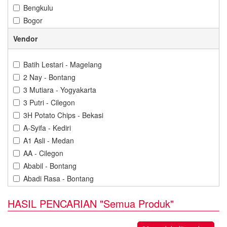
Bengkulu
Bogor
Bontang
Vendor
Cilacap
Cilegon
Batih Lestari - Magelang
Cirebon
2 Nay - Bontang
Denpasar
3 Mutiara - Yogyakarta
Depok
3 Putri - Cilegon
Gorontalo
3H Potato Chips - Bekasi
Gresik
A-Syifa - Kediri
Jakarta
A1 Asli - Medan
Jambi
AA - Cilegon
Jember
Ababil - Bontang
Karawang
Abadi Rasa - Bontang
Kediri
Abba Cokelat - Banjarbaru
Kendari
HASIL PENCARIAN "Semua Produk"
Abdillah Jaya - Cilegon
Kuningan
Abon Cabe Adinda - Pangkal Pinang
Madiun