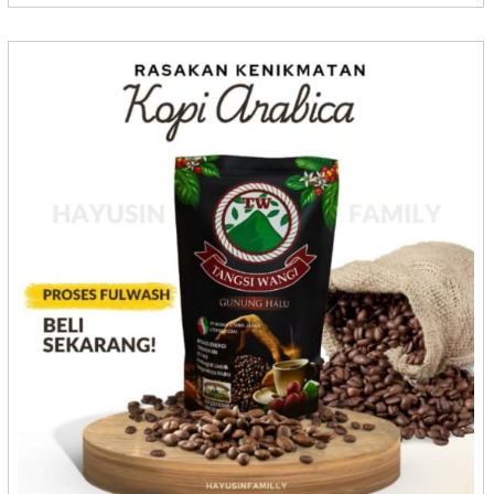
BDS Snack - Balikpapan
Bebek HT - Surabaya
Berkah - Bontang
Berkah - Medan
Bersahaja - Cilegon
Bigost - Bandung
Bluder Metro - Madiun
Bolu Gulung Ridho - Banjarbaru
Bolu Kambu - Makasar
Bolu Kampung Ika La Iya - Medan
Bolu Salak Kenanga - Medan
Bolu Wijaya - Mojokerto
Bonles Frozenfood - Bontang
Bonting Dzakwani Food - Balikpapan
Borneo Bumun - Banjarbaru
BPK ANAS
BreadNaku - Purwakarta
Bridechili - Bogor