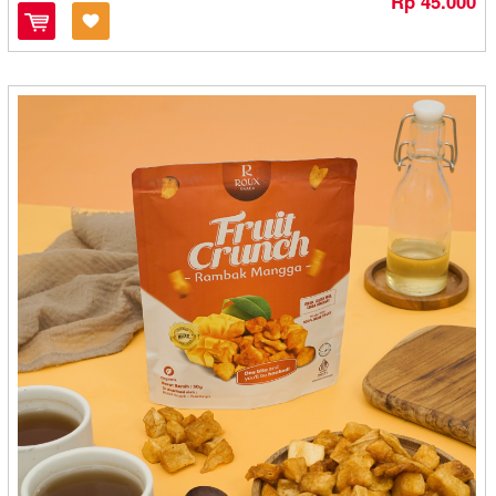
Rp 45.000
Mekar Mandiri - Bontang
Mekar Snack - Medan
Mekarsari - Kediri
Melati - Cilegon
Melinjo Chips - Cirebon
Memey - Cirebon
Meranti - Medan
Mi Cook Mie Kocok - Bandung
Mickey Mouse - Banjarmasin
Mie Baso Sosis Yen - Bandung
Milansa Snack - Yogyakarta
Mirza - Pontianak
Misterpia - Malang
Mochi A Yani - Sukabumi
Mpok Nini - Bekasi
Mr. Pikuk - Balikpapan
Mubarok - Mojokerto