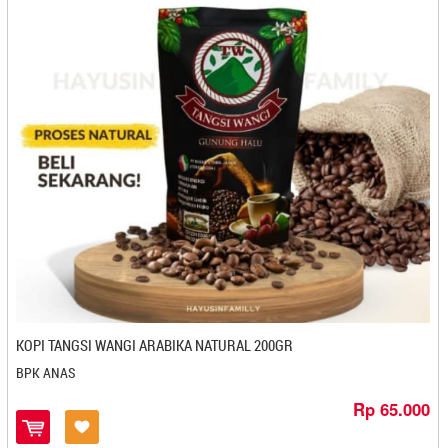
Bali Tutu - Denpasar
Bali-Jegeg - Denpasar
Banana Foster - Bandar Lampung
Banana Imut - Cilegon
Banana Lova - Bogor
Bandeng Bonafide - Semarang
Bandeng Juwana - Semarang
Bandeng Rorod - Bekasi
Bandeng Sehati - Cirebon
Bang Mad - Batam
Banua Coklat - Palu
Baso Cuanki BM - Cilegon
Baso Ikan Yusam - Cirebon
Basreng Asoyy - Magelang
KOPI TANGSI WANGI ARABIKA NATURAL 200GR
Basuri Food - Bekasi
BPK ANAS
Batagor Burangrang - Bandung
Rp 65.000
Batih Lestari - Magelang
Batik Kecepit - Cilacap