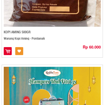
Dapoer Cemilan Adam - Banjarmasin
Dapoer Mas Dzaka - Denpasar
Dapoer Onde - Bandung
Dapoer Sanchila - Cilegon
Dapur Anisa - Cilegon
KOPI AMING 500GR
Dapur Cirebon - Cirebon
Warung Kopi Aming - Pontianak
Dapur Emak Lily - Banjarmasin
Dapur Hanna - Cilegon
Rp 60.000
Dapur Mritjan - Kediri
Dapur Mungil - Sukabumi
Dapur NiceMomy - Bekasi
Dapur Ulin 21 - Banjarbaru
Daun Harum - Bontang
David Resto dan Oleh Oleh - Yogyakarta
Dawla - Kediri
Daya Qu - Banjarbaru
Dayana - Cilegon
De Imutz Choco - Magelang