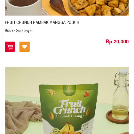
Mutiara Luwak - Bandar Lampung
Nayadam - Batam
Ndaqies - Bandung
FRUIT CRUNCH RAMBAK MANGGA POUCH
Neng Rum Sari - Cilegon
Nera Coffee - Medan
Roux - Surabaya
Ngedani - Cirebon
Rp 20.000
Nipaloka Eggroll - Cilegon
Nu Ibun - Bandung
Nukita Food - Bandung
Nukita Food - Bandung
NULL
Nunung Nurjanah - Cilegon
Nyah Ayu - Magelang
Nyah Tewel - Surabaya
Nyai Kerang - Bandung
Nyai Kerang- Bandung
Ocien - Cirebon
Okawa - Cilegon