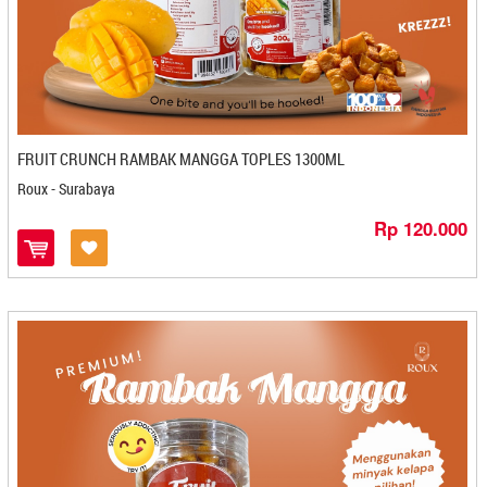
Istana Oleh Oleh Brillian - Semarang
Isty Food (AIIS) - Banjarbaru
Itik Lado Mudo Ngarai - Padang
Itiyyy Snack - Medan
IUMK Koperasi - Cilegon
Ivoven - Gorontalo
FRUIT CRUNCH RAMBAK MANGGA TOPLES 1300ML
Jahe Joss - Jogjakarta
Roux - Surabaya
Jamilah - Bontang
Rp 120.000
Jamu Nyonya Rin's - Bandung
Janara - Bontang
Jank Daniels - Bandung
Japung Group - Kediri
Jaya Abadi - Banjarbaru
Jenang Kudus Mubarok - Semarang
Jims Coffee - Bandar Lampung
Jogja Scrummy - Jogjakarta
Julie Cake - Pangkal Pinang
Kacang Goreng Kebun Jambu - Sibolga