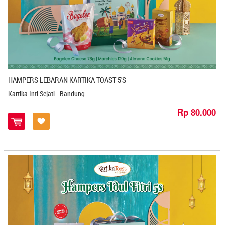
Delis Delen - Cilegon
Dendeng Kukuruyuk - Bandung
Dhani Zha Food - Cilacap
Di Joghi Coffee - Jogjakarta
Dian Food - Banjarbaru
Dika - Bontang
HAMPERS LEBARAN KARTIKA TOAST 5'S
Dika Bakery - Solo
Kartika Inti Sejati - Bandung
DJN Food - Cirebon
Rp 80.000
Dodol Bengkel Anugrah - Sidikalang
Dodol Ny.Wie - Bandar Lampung
Dodol Pak Ul - Medan
Dodol Ryan - Medan
Dryana - Semarang
Duta Luwak Brother - Bandar Lampung
Egg Roll Bu Eti - Cilacap
Eka Putri - Cilegon
EKA PUTRI -Cilegon