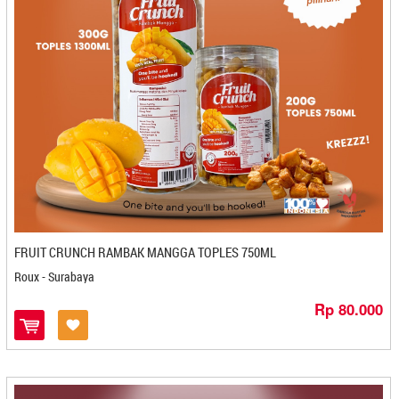
Kacang Jaruk HJ Ati - Banjarbaru
Kacang Madu Dede - Banjarbaru
Kacang Matahari Terbit - Denpasar
Kacang Mete Mbah Darmo - Solo
Kacang Sainggon - Mojokerto
Kacang Sihobuk - Balige
Kacang Tojin Risma - Padang
Kacipo Nisma - Makasar
Kalapa Indung - Bandung
Kamila - Banjarmasin
Kampoeng Kopi Banaran - Semarang
FRUIT CRUNCH RAMBAK MANGGA TOPLES 750ML
Kampoeng Tjaroeban - Cirebon
Kanung Bakery - Bogor
Roux - Surabaya
Kariskah - Kediri
Rp 80.000
Karomah - Magelang
Kartika Inti Sejati - Bandung
Kartika Sari - Bandung
Karya Bahari - Samarinda