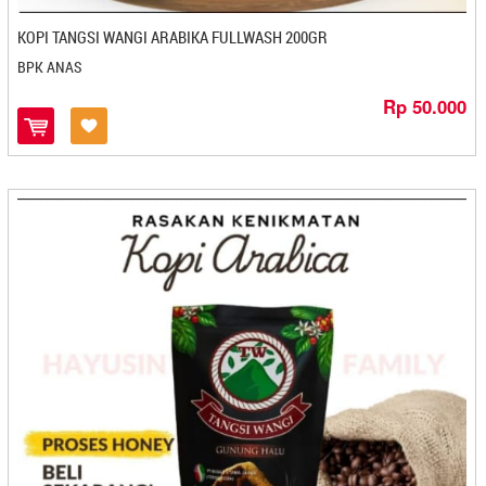
Browcyl - Makasar
KOPI TANGSI WANGI ARABIKA FULLWASH 200GR
Brownie Holic - Bandung
BPK ANAS
BROWNIES AMANDA
Brownies Amanda - Bandung
Rp 50.000
Brownies Batu Bara - Balikpapan
Brownies Dheline - Bogor
Brownies Mante - Kendari
Bu Acih - Magelang
Bu Deddy's Keripik - Cilegon
Bu Elly - Makasar
Bu Luthfi - Mojokerto
Bu Slamet Sriping - Cilacap
Bu Slamet Srping - Cilacap
Bu-Tjitro - Yogyakarta
Buavica Carica - Magelang
Budeddy's Keripik - Cilegon
Buk Kai - Padang
Buka Kai- Padang