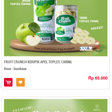
Leni Snack - Pekanbaru
Lestari - Magelang
Leya Oleh Oleh - Bontang
Lima Rempah - Magelang
Limonan - Medan
Livana Spikoe - Jakarta
Lizmon - Bogor
Loenpia Mbak Lien - Semarang
Lunak - Semarang
Luti Gendang - Tanjung Pinang
FRUIT CRUNCH KERIPIK APEL TOPLES 1300ML
M@sku - Cilacap
Roux - Surabaya
Ma'nyus - Kediri
Rp 65.000
Madame Azalia - Cilegon
Madu Habang - Pangkal Pinang
Mae She Tie - Cilegon
Magelangan Bandeng Presto - Magelang
Magilang - Banjarbaru
Mahabbah Salwis - Banjarbaru