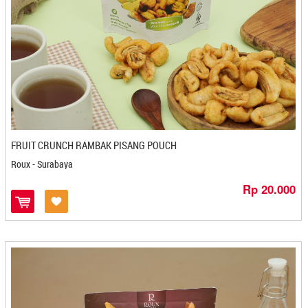
Olasing - Bekasi
Oleh - Oleh Sederhana - Semarang
Oleh Oleh Lestari - Bontang
Olino's - Surabaya
Onde-onde Bo Liem - Mojokerto
Ospinachi - Makasar
Otten Coffe - Medan
P Yuli - Kediri
Pak Ayang - Padang
FRUIT CRUNCH RAMBAK PISANG POUCH
Paket Bangka
Roux - Surabaya
Paket Hampers Kartika Inti Sejati - Bandung
Rp 20.000
Paket Medan
Paket Pontianak
Papapia - Bogor
Patin - Medan
Patrem Snack - Mojokerto
PD. Anugrah - Cilegon
PD. Laksana - Cilegon