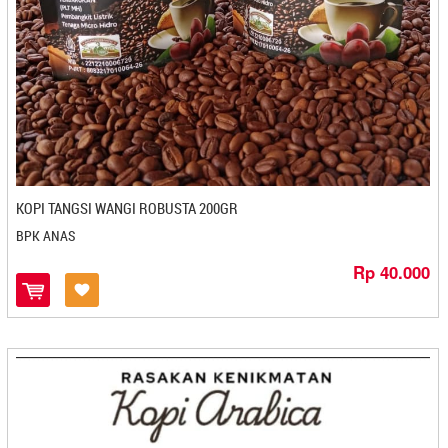
Bakpia Binjai Ibu Aida - Stabat
Bakpia Citra - Yogyakarta
Bakpia Djava - Yogyakarta
Bakpia Gagah - Kediri
Bakpia Kedaton - Yogyakarta
Bakpia Kencana - Yogyakarta
Bakpia Kukus Tugu Jogja Titiko
Bakpia Kukus Tugu Jogja Titiko - Yogyakarta
KOPI TANGSI WANGI ROBUSTA 200GR
Bakpia Kurniasari - Yogyakarta
Bakpia Madania - Yogyakarta
BPK ANAS
Bakpia Merlino - Yogyakarta
Rp 40.000
Bakpia Pathok Mutiara - Yogyakarta
Bakpia Patuk 75 - Yogyakarta
Bakpia Telo Ungu 82 - Yogyakarta
Bakpiaku - Yogyakarta
Bakpiapia - Yogyakarta
Bali Coffe Banyuatis - Denpasar
Bali Koe - Denpasar