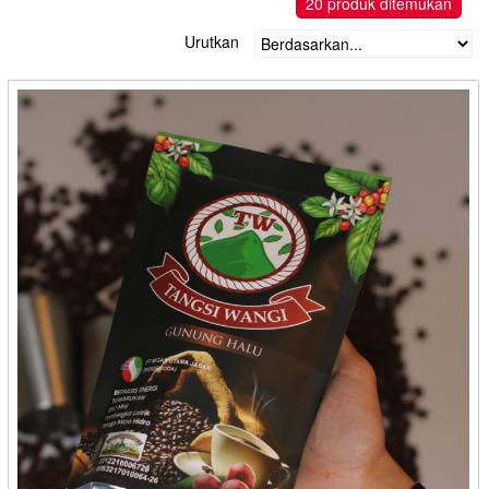
20 produk ditemukan
Abon Ikan Nona Tuna - Karawang
Magelang
Abon Jaya Mandiri - Bontang
Urutkan
Makasar
Abon Mesran - Solo
Malang
Abon Varia - Solo
Medan
Adelia - Medan
Mojokerto
Afifah Putri - Bontang
Padang
Aflo Popcorn - Bandung
Padang Panjang
Ahli Kopi Lampung - Bandar Lampung
Palembang
Aida Snack - Bontang
Palu
Aida Store - Kediri
Pandeglang
Aiko - Bontang
Pangkal Pinang
Al Barokah - Medan
Payakumbuh
Alamie - Yogyakarta
Pekanbaru
Alfar - Banjarmasin
Pontianak
Alifa Food - Cilacap
Purwakarta
Alius - Ciegon
Samarinda
Amora Food - Padang
Semarang
Anake Mimi - Cirebon
Sibolga