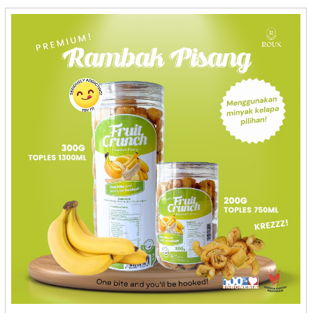
Graha Macarina - Jember
Graha Otak Otak - Pangkal Pinang
Griya Pecel 276 - Kediri
Gryshufa - Bekasi
Gudang Madu - Depok
Gudeg Bu Lies - Yogyakarta
Gudeg Bu Tjitro - Yogyakarta
Gudeg Manggar Bu Tinur - Yogyakarta
GUDEG YU DJUM - Yogyakarta
Gula Semut Aren Berkah Buluh Awar - Medan
Hafa Esa Bolu Gulung - Medan
Hafara Honey - Cirebon
Halifa Cimilikitiw - Banjarmasin
Halo Oma - Cilegon
Hanana - Cilacap
HD RASA - Cilegon
Healthy Sweet Nukita Food - Bandung
Hellyeah Premium Sambal - Bekasi