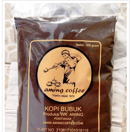
CV Karya Boga Jaya - Semarang
CV Karya Boga Jaya - Semarang
CV. Berkah Impian Bersama - Banjarbaru
CV. Ghaza Catering - Kediri
CV. Itrade Intl - Bekasi
CV. Kaleb Berkah - Gorontalo
CV. Mirando - Pangkal Pinang
CV. Muda Kopi Indonesia - Medan
CV. Prima Rasa - Bandung
CV. Rosalia Jaya - Bandung
CV. Saripati Laer - Cilegon
CV. Semar Food
CV. Semar Food - Cilegon
CV. Tirta Dewi - Kuningan
CV. Warna Warni Gemilang Snack - Banjarmasin
CV. Yakin Rizki Illahi - Pangkal Pinang
D'Ipey - Makassar
Dapoer Bu Endang - Medan