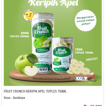
Mahira Snack - Cilegon
Mak Abang - Bontang
Mak Plengeh - Kediri
Mama Dildan - Banjarbaru
Mamak Ketceh - Cilacap
Mamak Ketjeh - Cilacap
Mandainoor - Balikpapan
Manisan Jambu Aguan - Medan
Mantao Fya - Balikpapan
Mantao Pare - Makasar
Mariama - Kediri
Marquez - Medan
MAWAR BODAS - Cilegon
Mayasari Bakery - Bandung
Mbak Naning - Kediri
FRUIT CRUNCH KERIPIK APEL TOPLES 750ML
Meatless Kingdom - Bandung
Roux - Surabaya
Medan Napoleon - Medan
Mee Mee Pusat Oleh-oleh - Cilegon