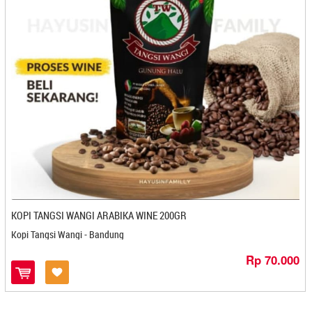
Charaos - Cilegon
Charisdho - Banjarbaru
Charlotte Corner - Denpasar
Chili Bags - Bogor
Chocolate Monggo - Jogjakarta
Chocolicious - Makasar
Cimol Candu - Bandung
Cireng Cipaganti - Bandung
Cireng Kamsia - Bandung
Citra Kopi - Pangkal Pinang
Citra Sari - Banjarmasin
Coklat Jaya - Yogyakarta
KOPI TANGSI WANGI ARABIKA WINE 200GR
Coklat Tugu - Yogyakarta
Kopi Tangsi Wangi - Bandung
Cokrotela Cake - Yogyakarta
Crispy Lele Anna Snack - Cilegon
Rp 70.000
Criwis - Bontang
Cuanki Babang - Cilegon
Cube Cuts - Medan