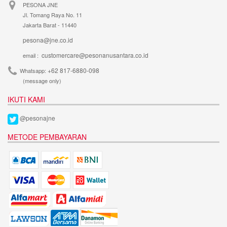
PESONA JNE
Jl. Tomang Raya No. 11
Jakarta Barat - 11440
pesona@jne.co.id
customercare@pesonanusantara.co.id
email :
+62 817-6880-098
Whatsapp:
(message only)
IKUTI KAMI
@pesonajne
METODE PEMBAYARAN