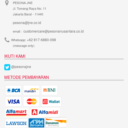
PESONA JNE
Jl. Tomang Raya No. 11
Jakarta Barat - 11440
pesona@jne.co.id
customercare@pesonanusantara.co.id
email :
+62 817-6880-098
Whatsapp:
(message only)
IKUTI KAMI
@pesonajne
METODE PEMBAYARAN