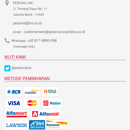
PESONA JNE
Jl. Tomang Raya No. 11
Jakarta Barat - 11440
pesona@jne.co.id
customercare@pesonanusantara.co.id
email :
+62 817-6880-098
Whatsapp:
(message only)
IKUTI KAMI
@pesonajne
METODE PEMBAYARAN