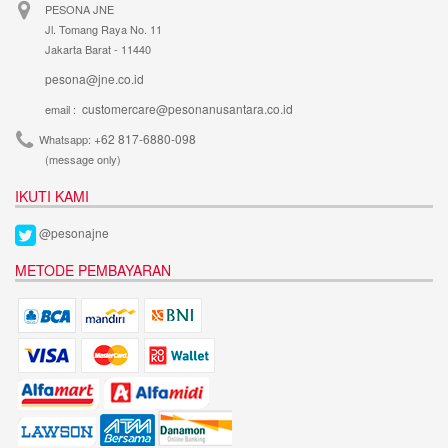
PESONA JNE
Jl. Tomang Raya No. 11
Jakarta Barat - 11440
pesona@jne.co.id
customercare@pesonanusantara.co.id
email :
+62 817-6880-098
Whatsapp:
(message only)
IKUTI KAMI
@pesonajne
METODE PEMBAYARAN