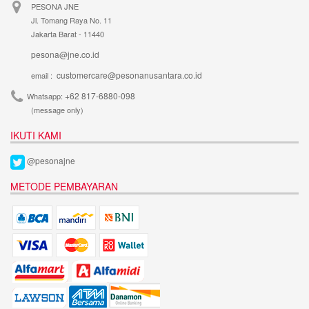
PESONA JNE
Jl. Tomang Raya No. 11
Jakarta Barat - 11440
pesona@jne.co.id
customercare@pesonanusantara.co.id
email :
+62 817-6880-098
Whatsapp:
(message only)
IKUTI KAMI
@pesonajne
METODE PEMBAYARAN