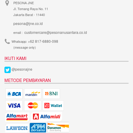
PESONA JNE
Jl. Tomang Raya No. 11
Jakarta Barat - 11440
pesona@jne.co.id
customercare@pesonanusantara.co.id
email :
+62 817-6880-098
Whatsapp:
(message only)
IKUTI KAMI
@pesonajne
METODE PEMBAYARAN