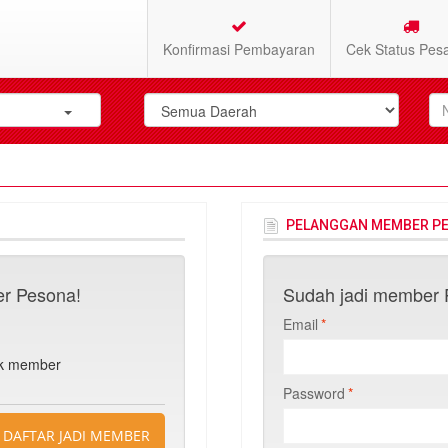
Konfirmasi Pembayaran
Cek Status Pes
PELANGGAN MEMBER P
r Pesona!
Sudah jadi member P
Email
*
n
uk member
Password
*
DAFTAR JADI MEMBER