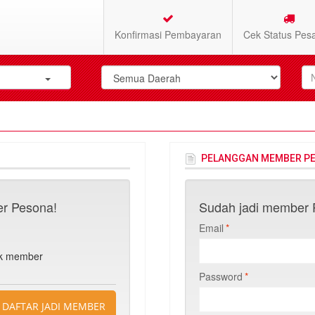
Konfirmasi Pembayaran
Cek Status Pes
PELANGGAN MEMBER P
r Pesona!
Sudah jadi member P
Email
*
n
uk member
Password
*
DAFTAR JADI MEMBER