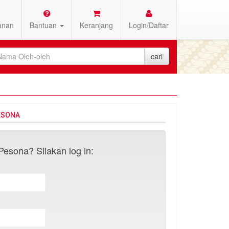
anan
Bantuan
Keranjang
Login/Daftar
ESONA
esona? Silakan log in: