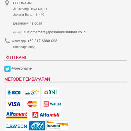
PESONA JNE
Jl. Tomang Raya No. 11
Jakarta Barat - 11440
pesona@jne.co.id
customercare@pesonanusantara.co.id
email :
+62 817-6880-098
Whatsapp:
(message only)
IKUTI KAMI
@pesonajne
METODE PEMBAYARAN