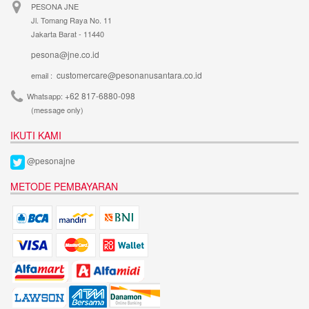
PESONA JNE
Jl. Tomang Raya No. 11
Jakarta Barat - 11440
pesona@jne.co.id
customercare@pesonanusantara.co.id
email :
+62 817-6880-098
Whatsapp:
(message only)
IKUTI KAMI
@pesonajne
METODE PEMBAYARAN