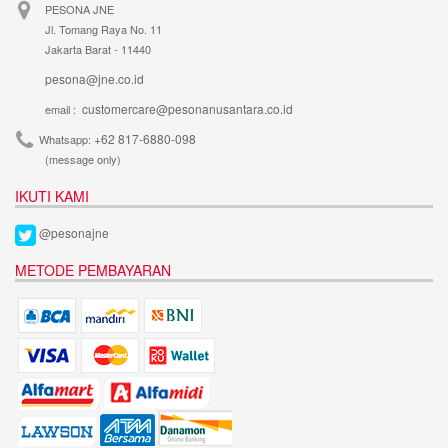
PESONA JNE
Jl. Tomang Raya No. 11
Jakarta Barat - 11440
pesona@jne.co.id
customercare@pesonanusantara.co.id
email :
+62 817-6880-098
Whatsapp:
(message only)
IKUTI KAMI
@pesonajne
METODE PEMBAYARAN