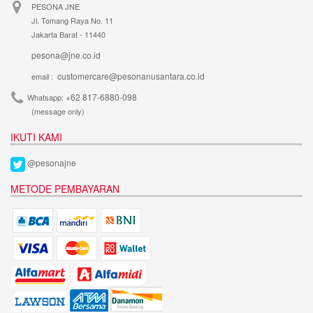
PESONA JNE
Jl. Tomang Raya No. 11
Jakarta Barat - 11440
pesona@jne.co.id
customercare@pesonanusantara.co.id
email :
+62 817-6880-098
Whatsapp:
(message only)
IKUTI KAMI
@pesonajne
METODE PEMBAYARAN