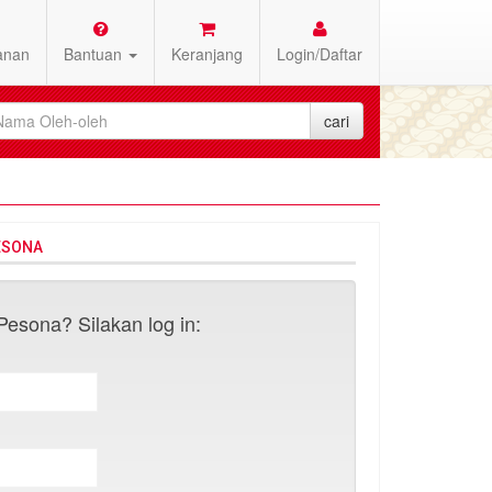
anan
Bantuan
Keranjang
Login/Daftar
ESONA
esona? Silakan log in: