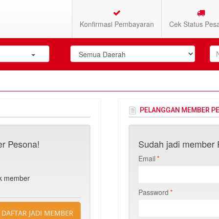
Konfirmasi Pembayaran
Cek Status Pes
PELANGGAN MEMBER P
r Pesona!
Sudah jadi member P
Email
*
n
uk member
Password
*
DAFTAR JADI MEMBER