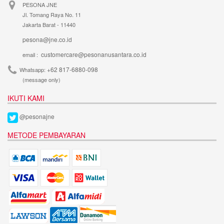
PESONA JNE
Jl. Tomang Raya No. 11
Jakarta Barat - 11440
pesona@jne.co.id
customercare@pesonanusantara.co.id
email :
+62 817-6880-098
Whatsapp:
(message only)
IKUTI KAMI
@pesonajne
METODE PEMBAYARAN