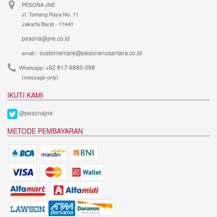
PESONA JNE
Jl. Tomang Raya No. 11
Jakarta Barat - 11440
pesona@jne.co.id
customercare@pesonanusantara.co.id
email :
+62 817-6880-098
Whatsapp:
(message only)
IKUTI KAMI
@pesonajne
METODE PEMBAYARAN