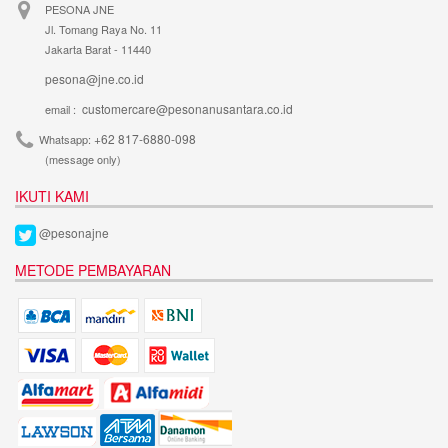
PESONA JNE
Jl. Tomang Raya No. 11
Jakarta Barat - 11440
pesona@jne.co.id
customercare@pesonanusantara.co.id
email :
+62 817-6880-098
Whatsapp:
(message only)
IKUTI KAMI
@pesonajne
METODE PEMBAYARAN