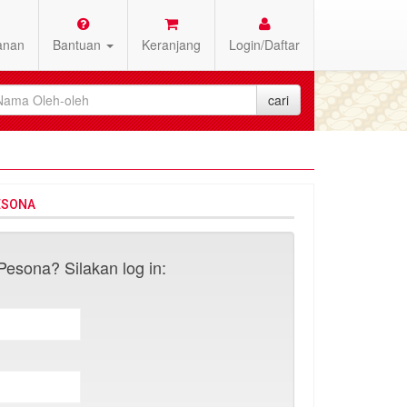
anan
Bantuan
Keranjang
Login/Daftar
ESONA
esona? Silakan log in: