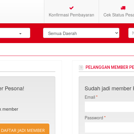
Konfirmasi Pembayaran
Cek Status Pes
PELANGGAN MEMBER P
r Pesona!
Sudah jadi member P
Email
*
n
uk member
Password
*
DAFTAR JADI MEMBER