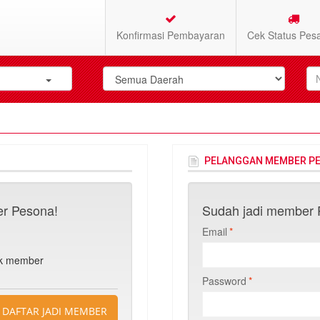
Konfirmasi Pembayaran
Cek Status Pes
PELANGGAN MEMBER P
r Pesona!
Sudah jadi member P
Email
*
n
uk member
Password
*
DAFTAR JADI MEMBER