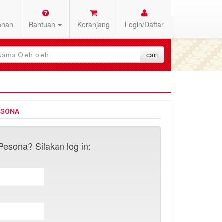
anan
Bantuan
Keranjang
Login/Daftar
ESONA
esona? Silakan log in: