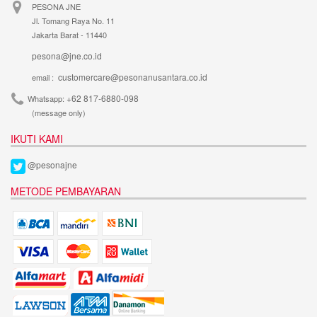
PESONA JNE
Jl. Tomang Raya No. 11
Jakarta Barat - 11440
pesona@jne.co.id
customercare@pesonanusantara.co.id
email :
+62 817-6880-098
Whatsapp:
(message only)
IKUTI KAMI
@pesonajne
METODE PEMBAYARAN