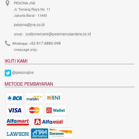
PESONA JNE
Jl. Tomang Raya No. 11
Jakarta Barat - 11440
pesona@jne.co.id
customercare@pesonanusantara.co.id
email :
+62 817-6880-098
Whatsapp:
(message only)
IKUTI KAMI
@pesonajne
METODE PEMBAYARAN