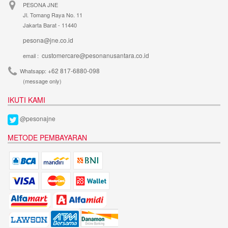
PESONA JNE
Jl. Tomang Raya No. 11
Jakarta Barat - 11440
pesona@jne.co.id
customercare@pesonanusantara.co.id
email :
+62 817-6880-098
Whatsapp:
(message only)
IKUTI KAMI
@pesonajne
METODE PEMBAYARAN