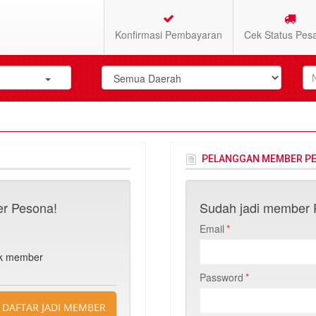
Konfirmasi Pembayaran
Cek Status Pes
PELANGGAN MEMBER P
r Pesona!
Sudah jadi member P
Email
*
n
uk member
Password
*
DAFTAR JADI MEMBER