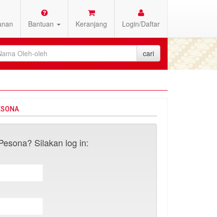
anan
Bantuan
Keranjang
Login/Daftar
ESONA
esona? Silakan log in: