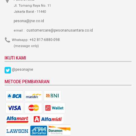
Jl. Tomang Raya No. 11
Jakarta Barat - 11440
pesona@jne.co.id
customercare@pesonanusantara.co.id
email :
+62 817-6880-098
Whatsapp:
(message only)
IKUTI KAMI
@pesonajne
METODE PEMBAYARAN