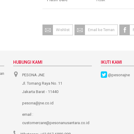
Wishlist
Email ke Teman
HUBUNGI KAMI
IKUTI KAMI
nan
PESONA JNE
@pesonajne
Jl. Tomang Raya No. 11
Jakarta Barat - 11440
pesona@jne.co.id
email :
customercare@pesonanusantara.co.id