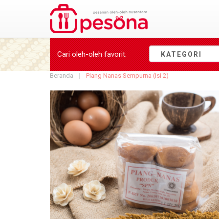
Cari oleh-oleh
favorit
:
KATEGORI
Beranda
Piang Nanas Sempurna (Isi 2)