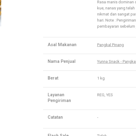
Rasa manis dominan di
kue, nanas yang telah 
nikmat dan sangat pas
hari. Note : Pengirim
pembayaran sebelum j
Asal Makanan
Pangkal Pinang
Nama Penjual
Yunna Snack - Pangka
Berat
1 kg
Layanan
REG, YES
Pengiriman
Catatan
-
Flash Sale
Tidak