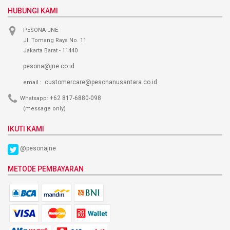
HUBUNGI KAMI
PESONA JNE
Jl. Tomang Raya No. 11
Jakarta Barat - 11440
pesona@jne.co.id
customercare@pesonanusantara.co.id
email :
+62 817-6880-098
Whatsapp:
(message only)
IKUTI KAMI
@pesonajne
METODE PEMBAYARAN