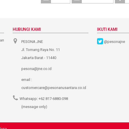
HUBUNGI KAMI
IKUTI KAMI
nan
PESONA JNE
@pesonajne
Jl. Tomang Raya No. 11
Jakarta Barat - 11440
pesona@jne.co.id
email :
customercare@pesonanusantara.co.id
Whatsapp:
+62 817-6880-098
(message only)
dang.