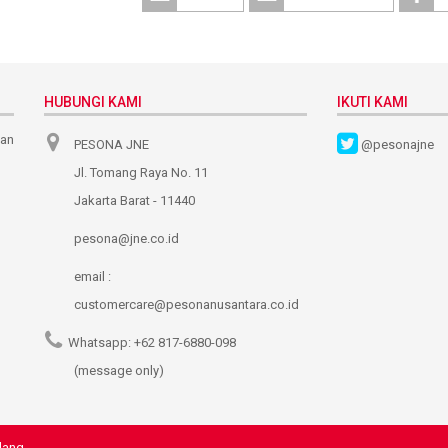
HUBUNGI KAMI
IKUTI KAMI
nan
PESONA JNE
@pesonajne
Jl. Tomang Raya No. 11
Jakarta Barat - 11440
pesona@jne.co.id
email :
customercare@pesonanusantara.co.id
Whatsapp:
+62 817-6880-098
(message only)
dang.