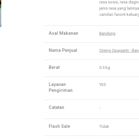
rasa sosis, rasa dagi
jenis rasa yang lainn
camilan favorit kelua
Asal Makanan
Bandung
Nama Penjual
Cireng Cipaganti - Ba
Berat
0.5 kg
Layanan
YES
Pengiriman
Catatan
-
Flash Sale
Tidak