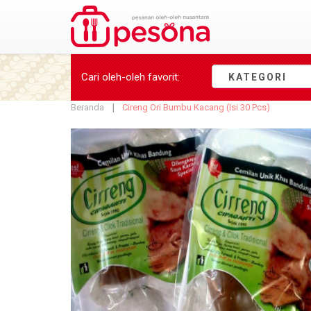
Cari oleh-oleh
favorit
:
KATEGORI
Beranda
Cireng Ori Bumbu Kacang (Isi 30 Pcs)