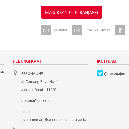
MASUKKAN KE KERANJANG
Wishlist
Email ke Teman
HUBUNGI KAMI
IKUTI KAMI
nan
PESONA JNE
@pesonajne
Jl. Tomang Raya No. 11
Jakarta Barat - 11440
pesona@jne.co.id
email :
customercare@pesonanusantara.co.id