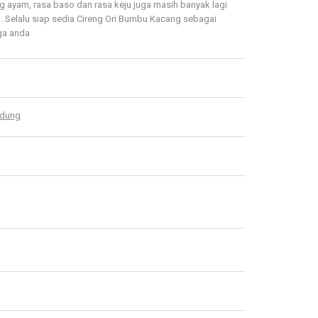
ng ayam, rasa baso dan rasa keju juga masih banyak lagi
ya. Selalu siap sedia Cireng Ori Bumbu Kacang sebagai
rga anda
ndung