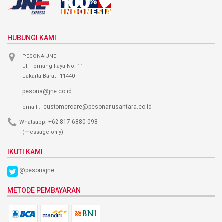
HUBUNGI KAMI
PESONA JNE
Jl. Tomang Raya No. 11
Jakarta Barat - 11440
pesona@jne.co.id
customercare@pesonanusantara.co.id
email :
+62 817-6880-098
Whatsapp:
(message only)
IKUTI KAMI
@pesonajne
METODE PEMBAYARAN