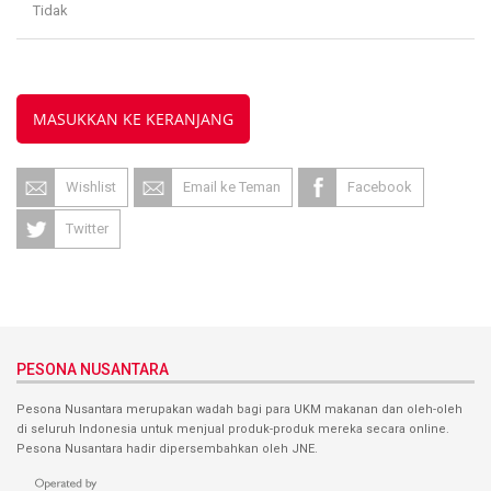
Tidak
MASUKKAN KE KERANJANG
Wishlist
Email ke Teman
Facebook
Twitter
PESONA NUSANTARA
Pesona Nusantara merupakan wadah bagi para UKM makanan dan oleh-oleh
di seluruh Indonesia untuk menjual produk-produk mereka secara online.
Pesona Nusantara hadir dipersembahkan oleh JNE.