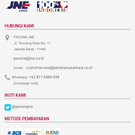
HUBUNGI KAMI
PESONA JNE
Jl. Tomang Raya No. 11
Jakarta Barat - 11440
pesona@jne.co.id
customercare@pesonanusantara.co.id
email :
+62 817-6880-098
Whatsapp:
(message only)
IKUTI KAMI
@pesonajne
METODE PEMBAYARAN