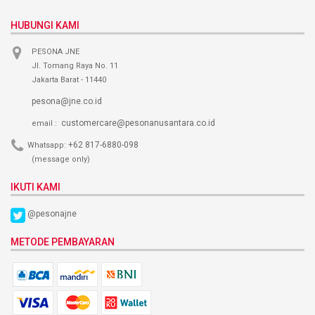
HUBUNGI KAMI
PESONA JNE
Jl. Tomang Raya No. 11
Jakarta Barat - 11440
pesona@jne.co.id
customercare@pesonanusantara.co.id
email :
+62 817-6880-098
Whatsapp:
(message only)
IKUTI KAMI
@pesonajne
METODE PEMBAYARAN