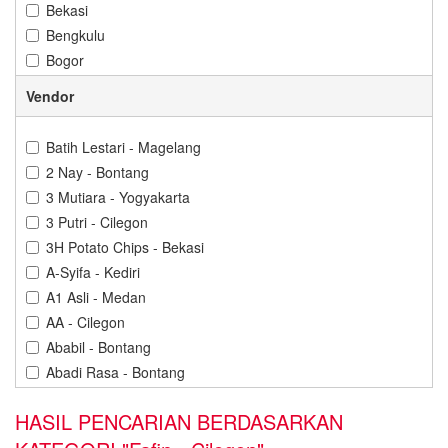
Bekasi
Bengkulu
Bogor
Bontang
Vendor
Cilacap
Cilegon
Batih Lestari - Magelang
Cirebon
2 Nay - Bontang
Denpasar
3 Mutiara - Yogyakarta
Depok
3 Putri - Cilegon
Gorontalo
3H Potato Chips - Bekasi
Gresik
A-Syifa - Kediri
Jakarta
A1 Asli - Medan
Jambi
AA - Cilegon
Jember
Ababil - Bontang
Karawang
Abadi Rasa - Bontang
Kediri
Abba Cokelat - Banjarbaru
Kendari
HASIL PENCARIAN BERDASARKAN
Abdillah Jaya - Cilegon
Kuningan
Abon Cabe Adinda - Pangkal Pinang