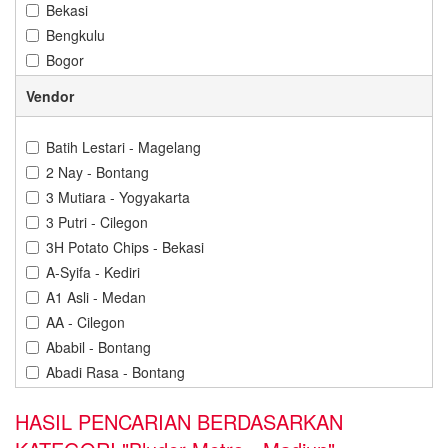
Bekasi
Bengkulu
Bogor
Bontang
Vendor
Cilacap
Cilegon
Batih Lestari - Magelang
Cirebon
2 Nay - Bontang
Denpasar
3 Mutiara - Yogyakarta
Depok
3 Putri - Cilegon
Gorontalo
3H Potato Chips - Bekasi
Gresik
A-Syifa - Kediri
Jakarta
A1 Asli - Medan
Jambi
AA - Cilegon
Jember
Ababil - Bontang
Karawang
Abadi Rasa - Bontang
Kediri
Abba Cokelat - Banjarbaru
Kendari
HASIL PENCARIAN BERDASARKAN
Abdillah Jaya - Cilegon
Kuningan
Abon Cabe Adinda - Pangkal Pinang