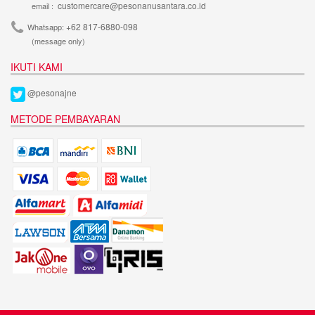
customercare@pesonanusantara.co.id
email :
+62 817-6880-098
Whatsapp:
(message only)
IKUTI KAMI
@pesonajne
METODE PEMBAYARAN