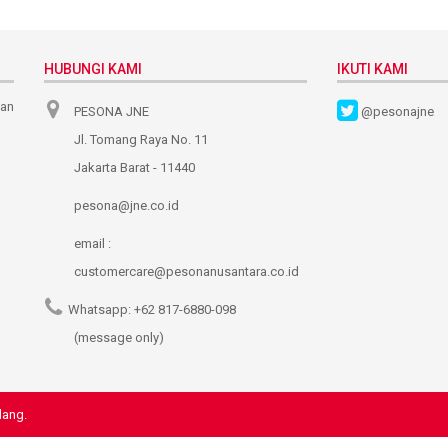
HUBUNGI KAMI
IKUTI KAMI
nan
PESONA JNE
@pesonajne
Jl. Tomang Raya No. 11
Jakarta Barat - 11440
pesona@jne.co.id
email :
customercare@pesonanusantara.co.id
Whatsapp:
+62 817-6880-098
(message only)
dang.